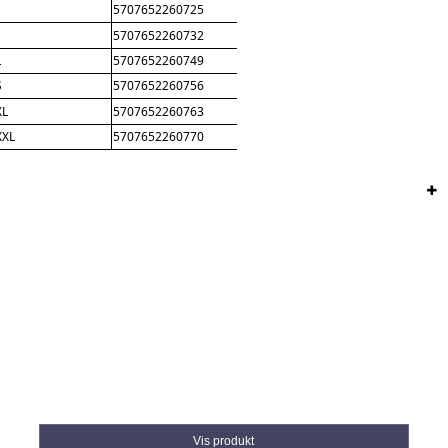
5707652260725
5707652260732
L
5707652260749
S
5707652260756
XL
5707652260763
XXL
5707652260770
Vis produkt