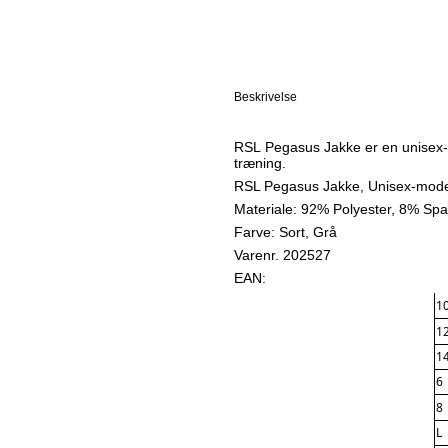
Beskrivelse
RSL Pegasus Jakke er en unisex-m
træning.
RSL Pegasus Jakke, Unisex-mode
Materiale: 92% Polyester, 8% Spa
Farve: Sort, Grå
Varenr. 202527
EAN:
1
1
1
6
8
L