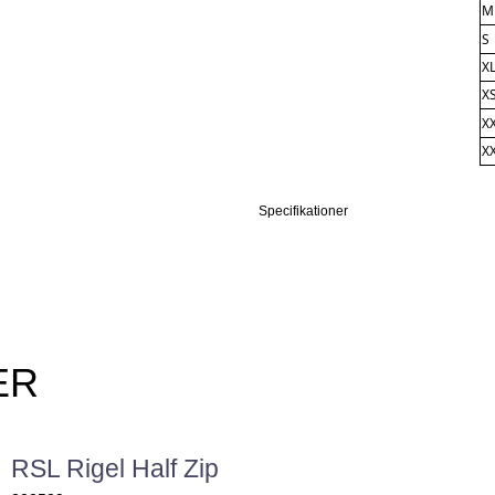
M
S
X
X
X
X
Specifikationer
ER
RSL Rigel Half Zip