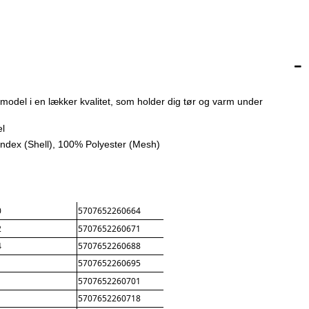
odel i en lækker kvalitet, som holder dig tør og varm under
l
ndex (Shell), 100% Polyester (Mesh)
0
5707652260664
2
5707652260671
4
5707652260688
5707652260695
5707652260701
5707652260718