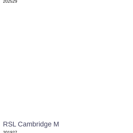
202529
RSL Cambridge M
201927