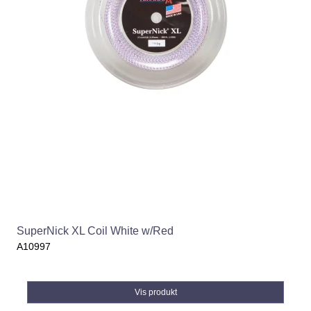
SuperNick XL Coil White w/Red
A10997
Vis produkt