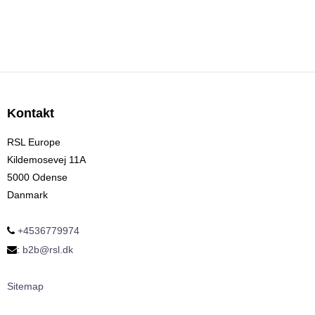
Kontakt
RSL Europe
Kildemosevej 11A
5000 Odense
Danmark
+4536779974
:
b2b@rsl.dk
Sitemap