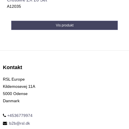
A12035
Vis produkt
Kontakt
RSL Europe
Kildemosevej 11A
5000 Odense
Danmark
+4536779974
:
b2b@rsl.dk