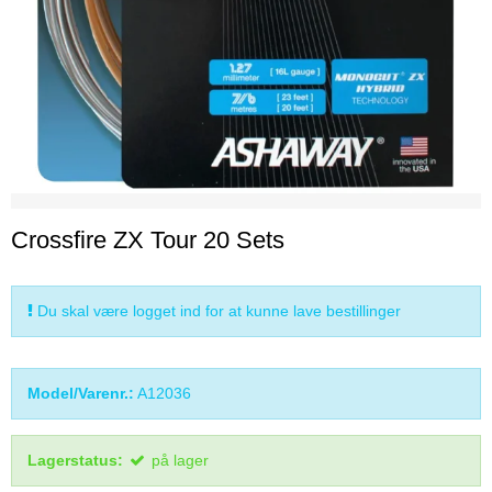
Crossfire ZX Tour 20 Sets
Du skal være logget ind for at kunne lave bestillinger
Model/Varenr.:
A12036
Lagerstatus:
på lager