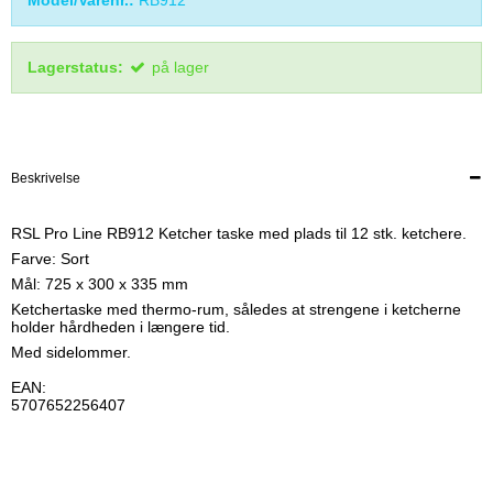
Model/Varenr.:
RB912
Lagerstatus:
på lager
Beskrivelse
RSL Pro Line RB912 Ketcher taske med plads til 12 stk. ketchere.
Farve: Sort
Mål: 725 x 300 x 335 mm
Ketchertaske med thermo-rum, således at strengene i ketcherne
holder hårdheden i længere tid.
Med sidelommer.
EAN:
5707652256407