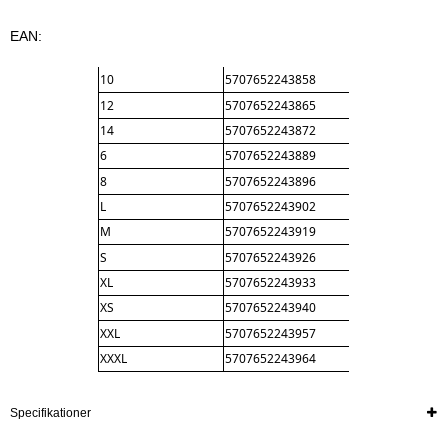
EAN:
10
5707652243858
12
5707652243865
14
5707652243872
6
5707652243889
8
5707652243896
L
5707652243902
M
5707652243919
S
5707652243926
XL
5707652243933
XS
5707652243940
XXL
5707652243957
XXXL
5707652243964
Specifikationer