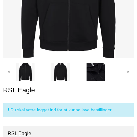
RSL Eagle
Du skal være logget ind for at kunne lave bestillinger
RSL Eagle